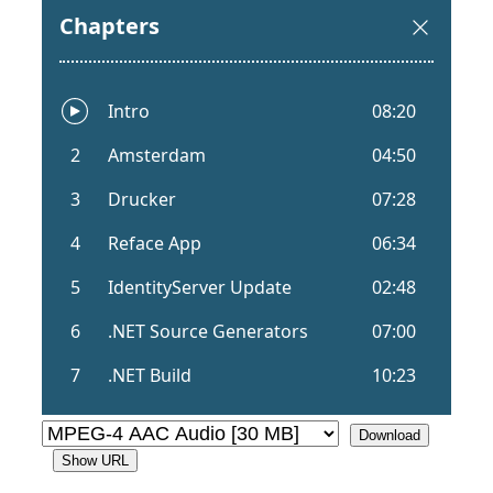
Download
Show URL