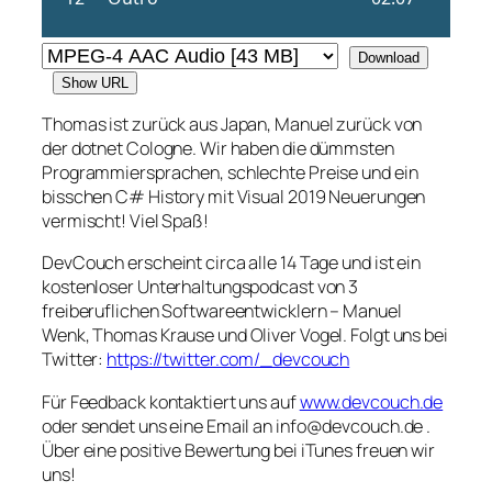
Download
Show URL
Thomas ist zurück aus Japan, Manuel zurück von
der dotnet Cologne. Wir haben die dümmsten
Programmiersprachen, schlechte Preise und ein
bisschen C# History mit Visual 2019 Neuerungen
vermischt! Viel Spaß!
DevCouch erscheint circa alle 14 Tage und ist ein
kostenloser Unterhaltungspodcast von 3
freiberuflichen Softwareentwicklern – Manuel
Wenk, Thomas Krause und Oliver Vogel. Folgt uns bei
Twitter:
https://twitter.com/_devcouch
Für Feedback kontaktiert uns auf
www.devcouch.de
oder sendet uns eine Email an info@devcouch.de .
Über eine positive Bewertung bei iTunes freuen wir
uns!