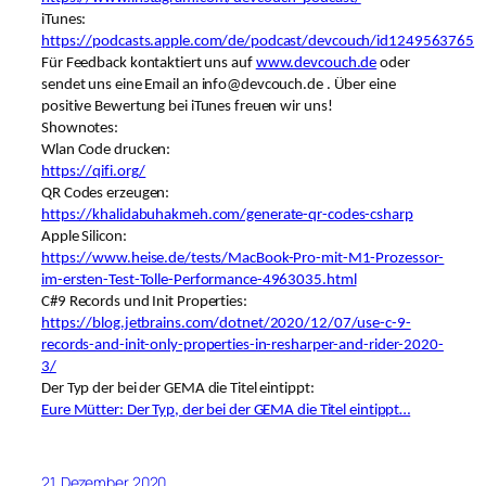
iTunes:
https://podcasts.apple.com/de/podcast/devcouch/id1249563765
Für Feedback kontaktiert uns auf
www.devcouch.de
oder
sendet uns eine Email an info@devcouch.de . Über eine
positive Bewertung bei iTunes freuen wir uns!
Shownotes:
Wlan Code drucken:
https://qifi.org/
QR Codes erzeugen:
https://khalidabuhakmeh.com/generate-qr-codes-csharp
Apple Silicon:
https://www.heise.de/tests/MacBook-Pro-mit-M1-Prozessor-
im-ersten-Test-Tolle-Performance-4963035.html
C#9 Records und Init Properties:
https://blog.jetbrains.com/dotnet/2020/12/07/use-c-9-
records-and-init-only-properties-in-resharper-and-rider-2020-
3/
Der Typ der bei der GEMA die Titel eintippt:
Eure Mütter: Der Typ, der bei der GEMA die Titel eintippt…
21. Dezember 2020