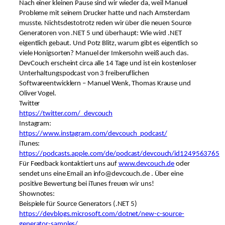
Nach einer kleinen Pause sind wir wieder da, weil Manuel
Probleme mit seinem Drucker hatte und nach Amsterdam
musste. Nichtsdestotrotz reden wir über die neuen Source
Generatoren von .NET 5 und überhaupt: Wie wird .NET
eigentlich gebaut. Und Potz Blitz, warum gibt es eigentlich so
viele Honigsorten? Manuel der Imkersohn weiß auch das.
DevCouch erscheint circa alle 14 Tage und ist ein kostenloser
Unterhaltungspodcast von 3 freiberuflichen
Softwareentwicklern – Manuel Wenk, Thomas Krause und
Oliver Vogel.
Twitter
https://twitter.com/_devcouch
Instagram:
https://www.instagram.com/devcouch_podcast/
iTunes:
https://podcasts.apple.com/de/podcast/devcouch/id1249563765
Für Feedback kontaktiert uns auf
www.devcouch.de
oder
sendet uns eine Email an info@devcouch.de . Über eine
positive Bewertung bei iTunes freuen wir uns!
Shownotes:
Beispiele für Source Generators (.NET 5)
https://devblogs.microsoft.com/dotnet/new-c-source-
generator-samples/