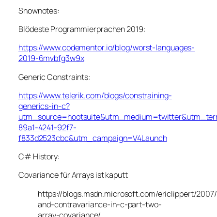
Shownotes:
Blödeste Programmierprachen 2019:
https://www.codementor.io/blog/worst-languages-
2019-6mvbfg3w9x
Generic Constraints:
https://www.telerik.com/blogs/constraining-
generics-in-c?
utm_source=hootsuite&utm_medium=twitter&utm_te
89a1-4241-92f7-
f833d2523cbc&utm_campaign=V4Launch
C# History:
Covariance für Arrays ist kaputt
https://blogs.msdn.microsoft.com/ericlippert/2007
and-contravariance-in-c-part-two-
array-covariance/