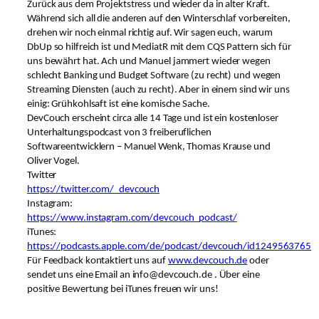
Zurück aus dem Projektstress und wieder da in alter Kraft.
Während sich all die anderen auf den Winterschlaf vorbereiten,
drehen wir noch einmal richtig auf. Wir sagen euch, warum
DbUp so hilfreich ist und MediatR mit dem CQS Pattern sich für
uns bewährt hat. Ach und Manuel jammert wieder wegen
schlecht Banking und Budget Software (zu recht) und wegen
Streaming Diensten (auch zu recht). Aber in einem sind wir uns
einig: Grühkohlsaft ist eine komische Sache.
DevCouch erscheint circa alle 14 Tage und ist ein kostenloser
Unterhaltungspodcast von 3 freiberuflichen
Softwareentwicklern – Manuel Wenk, Thomas Krause und
Oliver Vogel.
Twitter
https://twitter.com/_devcouch
Instagram:
https://www.instagram.com/devcouch_podcast/
iTunes:
https://podcasts.apple.com/de/podcast/devcouch/id1249563765
Für Feedback kontaktiert uns auf
www.devcouch.de
oder
sendet uns eine Email an info@devcouch.de . Über eine
positive Bewertung bei iTunes freuen wir uns!