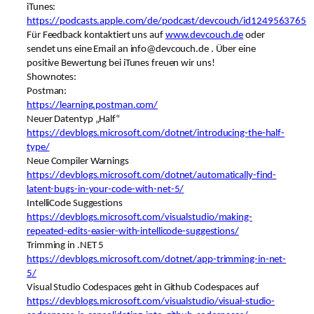
iTunes:
https://podcasts.apple.com/de/podcast/devcouch/id1249563765
Für Feedback kontaktiert uns auf
www.devcouch.de
oder
sendet uns eine Email an info@devcouch.de . Über eine
positive Bewertung bei iTunes freuen wir uns!
Shownotes:
Postman:
https://learning.postman.com/
Neuer Datentyp „Half“
https://devblogs.microsoft.com/dotnet/introducing-the-half-
type/
Neue Compiler Warnings
https://devblogs.microsoft.com/dotnet/automatically-find-
latent-bugs-in-your-code-with-net-5/
IntelliCode Suggestions
https://devblogs.microsoft.com/visualstudio/making-
repeated-edits-easier-with-intellicode-suggestions/
Trimming in .NET 5
https://devblogs.microsoft.com/dotnet/app-trimming-in-net-
5/
Visual Studio Codespaces geht in Github Codespaces auf
https://devblogs.microsoft.com/visualstudio/visual-studio-