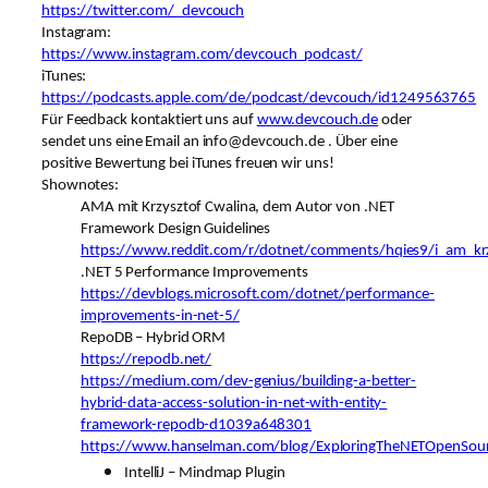
https://twitter.com/_devcouch
Instagram:
https://www.instagram.com/devcouch_podcast/
iTunes:
https://podcasts.apple.com/de/podcast/devcouch/id1249563765
Für Feedback kontaktiert uns auf
www.devcouch.de
oder
sendet uns eine Email an info@devcouch.de . Über eine
positive Bewertung bei iTunes freuen wir uns!
Shownotes:
AMA mit Krzysztof Cwalina, dem Autor von .NET
Framework Design Guidelines
https://www.reddit.com/r/dotnet/comments/hqies9/i_am_krz
.NET 5 Performance Improvements
https://devblogs.microsoft.com/dotnet/performance-
improvements-in-net-5/
RepoDB – Hybrid ORM
https://repodb.net/
https://medium.com/dev-genius/building-a-better-
hybrid-data-access-solution-in-net-with-entity-
framework-repodb-d1039a648301
https://www.hanselman.com/blog/ExploringTheNETOpenSou
IntelliJ – Mindmap Plugin