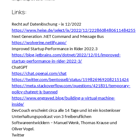
Links:
Recht auf Datenlöschung – ix 12/2022
https://www.heise.de/select/ix/2022/12/2228608480611484255
Next Generation .NET Command and Message Bus
https://wolverine.netlify.app/
Improved Startup Performance in Rider 2022.3
https://blog.jetbrains.com/dotnet/2022/12/01/improved-
startup-performance-in-rider-2022-3/
ChatGPT
https://chat.openai.com/chat
https://twitter.com/bentossell/status/1598269692082151424
https://meta.stackoverflow.com/questions/421831/temporary-
policy-chatgpt-is-banned
https://www.engraved.blog/building-a-virtual-machine-
inside/
DevCouch erscheint circa alle 14 Tage und ist ein kostenloser
Unterhaltungspodcast von 3 freiberuflichen
Softwareentwicklern – Manuel Wenk, Thomas Krause und
Oliver Vogel.
Twitter