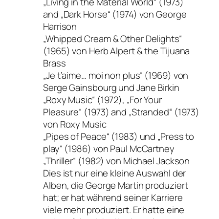
„Living in the Material World“ (1973)
and „Dark Horse“ (1974) von George
Harrison
„Whipped Cream & Other Delights“
(1965) von Herb Alpert & the Tijuana
Brass
„Je t’aime… moi non plus“ (1969) von
Serge Gainsbourg und Jane Birkin
„Roxy Music“ (1972), „For Your
Pleasure“ (1973) and „Stranded“ (1973)
von Roxy Music
„Pipes of Peace“ (1983) und „Press to
play“ (1986) von Paul McCartney
„Thriller“ (1982) von Michael Jackson
Dies ist nur eine kleine Auswahl der
Alben, die George Martin produziert
hat; er hat während seiner Karriere
viele mehr produziert. Er hatte eine