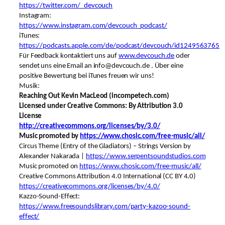
https://twitter.com/_devcouch
Instagram:
https://www.instagram.com/devcouch_podcast/
iTunes:
https://podcasts.apple.com/de/podcast/devcouch/id1249563765
Für Feedback kontaktiert uns auf
www.devcouch.de
oder
sendet uns eine Email an info@devcouch.de . Über eine
positive Bewertung bei iTunes freuen wir uns!
Musik:
Reaching Out Kevin MacLeod (incompetech.com)
Licensed under Creative Commons: By Attribution 3.0
License
http://creativecommons.org/licenses/by/3.0/
Music promoted by
https://www.chosic.com/free-music/all/
Circus Theme (Entry of the Gladiators) – Strings Version by
Alexander Nakarada |
https://www.serpentsoundstudios.com
Music promoted on
https://www.chosic.com/free-music/all/
Creative Commons Attribution 4.0 International (CC BY 4.0)
https://creativecommons.org/licenses/by/4.0/
Kazzo-Sound-Effect:
https://www.freesoundslibrary.com/party-kazoo-sound-
effect/