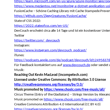
https://learn.microsoft.com/en-us/azure/azure-monitor/app/op
https://www.meziantou.net/monitoring-a-dotnet-application-us
FusionCache – Schöne Caching Library mit Cache Stampede Preven
https://github.com/ZiggyCreatures/FusionCache/
State of CSS 2022:
https://2022.stateofcss.com/en-US/
DevCouch erscheint circa alle 14 Tage und ist ein kostenloser Un
Twitter
https://twitter.com/_devcouch
Instagram:
https://www.instagram.com/devcouch_podcast/
iTunes:
https://podcasts.apple.com/de/podcast/devcouch/id12495637
Für Feedback kontaktiert uns auf
www.devcouch.de
oder sendet u
Musik:
Reaching Out Kevin MacLeod (incompetech.com)
Licensed under Creative Commons: By Attribution 3.0 License
http://creativecommons.org/licenses/by/3.0/
Music promoted by
https://www.chosic.com/free-music/all/
Circus Theme (Entry of the Gladiators) – Strings Version by Alexa
Music promoted on
https://www.chosic.com/free-music/all/
Creative Commons Attribution 4.0 International (CC BY 4.0)
https://creativecommons.org/licenses/by/4.0/