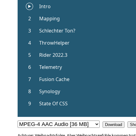
Download
Sh
Achtung: Weihnachtsfolge. Aber Weihnachtsgefühle kommen trotzde