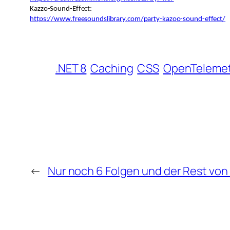
Kazzo-Sound-Effect:
https://www.freesoundslibrary.com/party-kazoo-sound-effect/
.NET 8
Caching
CSS
OpenTelemet
←
Nur noch 6 Folgen und der Rest von