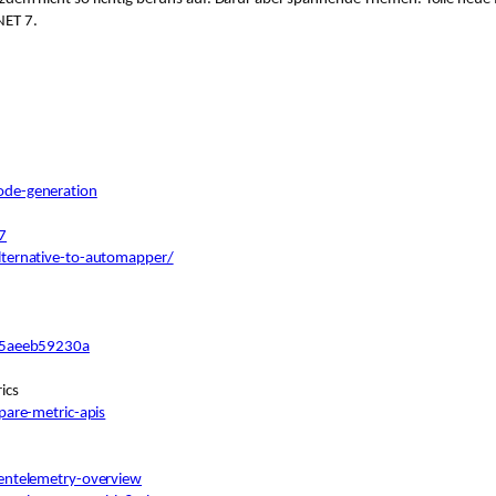
NET 7.
ode-generation
7
lternative-to-automapper/
-75aeeb59230a
ics
pare-metric-apis
entelemetry-overview