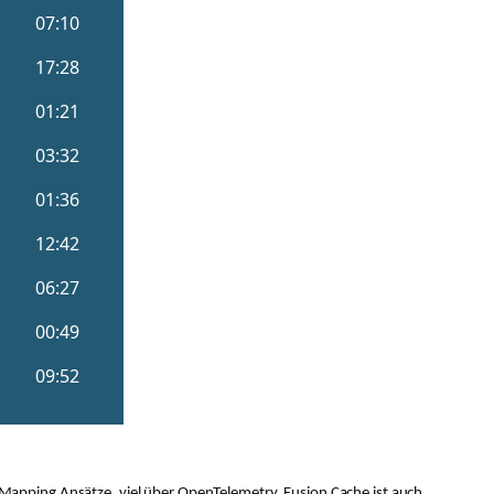
Mapping Ansätze, viel über OpenTelemetry. Fusion Cache ist auch