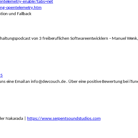
entelemetry-enable?tabs=net
ing-opentelemetry.htm
tion und Fallback
terhaltungspodcast von 3 freiberuflichen Softwareentwicklern – Manuel Wenk
65
ns eine Email an info@devcouch.de . Über eine positive Bewertung bei iTune
nder Nakarada |
https://www.serpentsoundstudios.com