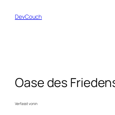
Zum
Inhalt
DevCouch
springen
Oase des Frieden
Verfasst von
in