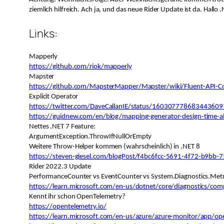
ziemlich hilfreich. Ach ja, und das neue Rider Update ist da. Hallo .
Links:
Mapperly
https://github.com/riok/mapperly
Mapster
https://github.com/MapsterMapper/Mapster/wiki/Fluent-API-C
Explicit Operator
https://twitter.com/DaveCallanIE/status/160307778683443609
https://guidnew.com/en/blog/mapping-generator-design-time-a
Nettes .NET 7 Feature:
ArgumentException.ThrowIfNullOrEmpty
Weitere Throw-Helper kommen (wahrscheinlich) in .NET 8
https://steven-giesel.com/blogPost/f4bc6fcc-5691-4f72-b9bb
Rider 2022.3 Update
PerformanceCounter vs EventCounter vs System.Diagnostics.Metr
https://learn.microsoft.com/en-us/dotnet/core/diagnostics/com
Kennt ihr schon OpenTelemetry?
https://opentelemetry.io/
https://learn.microsoft.com/en-us/azure/azure-monitor/app/op