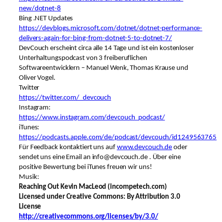
new/dotnet-8
Bing .NET Updates
https://devblogs.microsoft.com/dotnet/dotnet-performance-
delivers-again-for-bing-from-dotnet-5-to-dotnet-7/
DevCouch erscheint circa alle 14 Tage und ist ein kostenloser
Unterhaltungspodcast von 3 freiberuflichen
Softwareentwicklern – Manuel Wenk, Thomas Krause und
Oliver Vogel.
Twitter
https://twitter.com/_devcouch
Instagram:
https://www.instagram.com/devcouch_podcast/
iTunes:
https://podcasts.apple.com/de/podcast/devcouch/id1249563765
Für Feedback kontaktiert uns auf
www.devcouch.de
oder
sendet uns eine Email an info@devcouch.de . Über eine
positive Bewertung bei iTunes freuen wir uns!
Musik:
Reaching Out Kevin MacLeod (incompetech.com)
Licensed under Creative Commons: By Attribution 3.0
License
http://creativecommons.org/licenses/by/3.0/