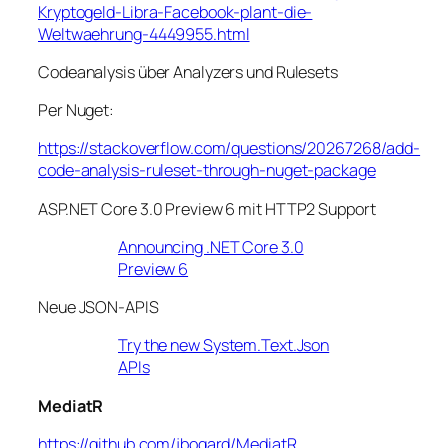
Kryptogeld-Libra-Facebook-plant-die-
Weltwaehrung-4449955.html
Codeanalysis über Analyzers und Rulesets
Per Nuget:
https://stackoverflow.com/questions/20267268/add-
code-analysis-ruleset-through-nuget-package
ASP.NET Core 3.0 Preview 6 mit HTTP2 Support
Announcing .NET Core 3.0
Preview 6
Neue JSON-APIS
Try the new System.Text.Json
APIs
MediatR
https://github.com/jbogard/MediatR