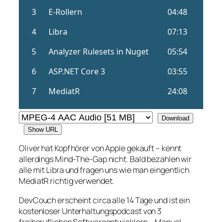
Download
Show URL
Oliver hat Kopfhörer von Apple gekauft – kennt
allerdings Mind-The-Gap nicht. Bald bezahlen wir
alle mit Libra und fragen uns wie man eingentlich
MediatR richtig verwendet.
DevCouch erscheint circa alle 14 Tage und ist ein
kostenloser Unterhaltungspodcast von 3
freiberuflichen Softwareentwicklern – Manuel