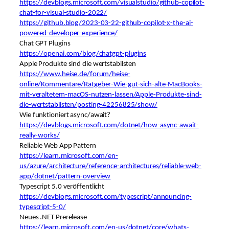
https://devblogs.microsoft.com/visualstudio/github-copilot-
chat-for-visual-studio-2022/
https://github.blog/2023-03-22-github-copilot-x-the-ai-
powered-developer-experience/
Chat GPT Plugins
https://openai.com/blog/chatgpt-plugins
Apple Produkte sind die wertstabilsten
https://www.heise.de/forum/heise-
online/Kommentare/Ratgeber-Wie-gut-sich-alte-MacBooks-
mit-veraltetem-macOS-nutzen-lassen/Apple-Produkte-sind-
die-wertstabilsten/posting-42256825/show/
Wie funktioniert async/await?
https://devblogs.microsoft.com/dotnet/how-async-await-
really-works/
Reliable Web App Pattern
https://learn.microsoft.com/en-
us/azure/architecture/reference-architectures/reliable-web-
app/dotnet/pattern-overview
Typescript 5.0 veröffentlicht
https://devblogs.microsoft.com/typescript/announcing-
typescript-5-0/
Neues .NET Prerelease
https://learn.microsoft.com/en-us/dotnet/core/whats-