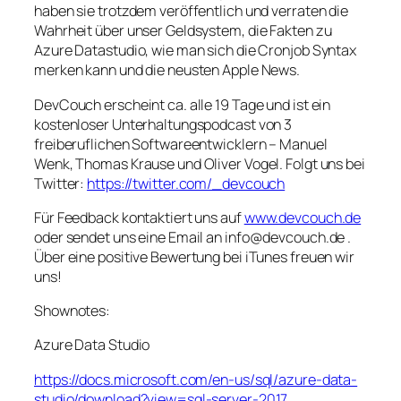
haben sie trotzdem veröffentlich und verraten die
Wahrheit über unser Geldsystem, die Fakten zu
Azure Datastudio, wie man sich die Cronjob Syntax
merken kann und die neusten Apple News.
DevCouch erscheint ca. alle 19 Tage und ist ein
kostenloser Unterhaltungspodcast von 3
freiberuflichen Softwareentwicklern – Manuel
Wenk, Thomas Krause und Oliver Vogel. Folgt uns bei
Twitter:
https://twitter.com/_devcouch
Für Feedback kontaktiert uns auf
www.devcouch.de
oder sendet uns eine Email an info@devcouch.de .
Über eine positive Bewertung bei iTunes freuen wir
uns!
Shownotes:
Azure Data Studio
https://docs.microsoft.com/en-us/sql/azure-data-
studio/download?view=sql-server-2017