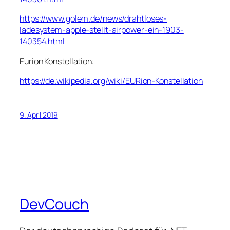
https://www.golem.de/news/drahtloses-
ladesystem-apple-stellt-airpower-ein-1903-
140354.html
Eurion Konstellation:
https://de.wikipedia.org/wiki/EURion-Konstellation
9. April 2019
DevCouch