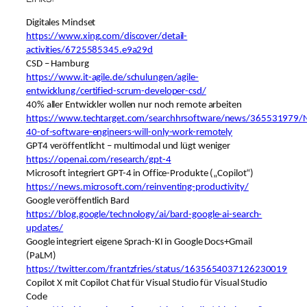
Digitales Mindset
https://www.xing.com/discover/detail-
activities/6725585345.e9a29d
CSD – Hamburg
https://www.it-agile.de/schulungen/agile-
entwicklung/certified-scrum-developer-csd/
40% aller Entwickler wollen nur noch remote arbeiten
https://www.techtarget.com/searchhrsoftware/news/365531979/N
40-of-software-engineers-will-only-work-remotely
GPT4 veröffentlicht – multimodal und lügt weniger
https://openai.com/research/gpt-4
Microsoft integriert GPT-4 in Office-Produkte („Copilot“)
https://news.microsoft.com/reinventing-productivity/
Google veröffentlich Bard
https://blog.google/technology/ai/bard-google-ai-search-
updates/
Google integriert eigene Sprach-KI in Google Docs+Gmail
(PaLM)
https://twitter.com/frantzfries/status/1635654037126230019
Copilot X mit Copilot Chat für Visual Studio für Visual Studio
Code