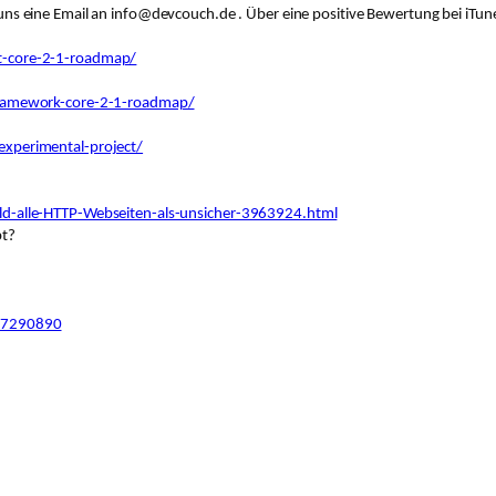
uns eine Email an info@devcouch.de .
Ü
ber eine positive Bewertung bei iTun
t-core-2-1-roadmap/
framework-core-2-1-roadmap/
xperimental-project/
d-alle-HTTP-Webseiten-als-unsicher-3963924.html
pt?
617290890