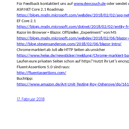
F
ü
r Feedback kontaktiert uns auf
www.devcouch.de
oder sendet 
ASP.NET Core 2.1 Roadmap
https://blogs.msdn.microsoft.com/webdev/2018/02/02/asp-ne
EF Core 2.1
https://blogs.msdn.microsoft.com/dotnet/2018/02/02/entity-
Razor im Browser = Blazor. Offizielles „Experiment“ von MS
https://blogs.msdn.microsoft.com/webdev/2018/02/06/blazor-e
http://blog.stevensanderson.com/2018/02/06/blazor-intro/
Chrome markiert ab Juli alle HTTP Seiten als unsicher
https://www.heise.de/newsticker/meldung/Chrome-markiert-bal
Laufen eure privaten Seiten schon auf https? Nutzt ihr Let’s encry
Fluent Assertions 5.0 sind raus:
http://fluentassertions.com/
Buchtipp:
https://www.amazon.de/Art-Unit-Testing-Roy-Osherove/dp/1
17. Februar 2018