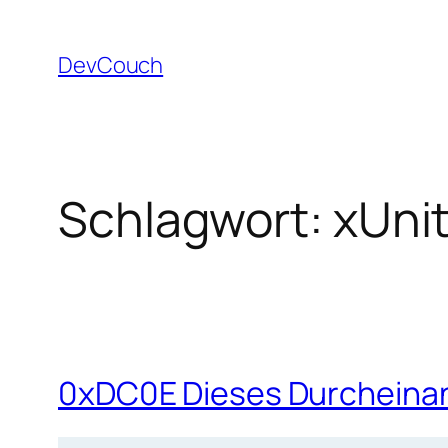
Zum
Inhalt
DevCouch
springen
Schlagwort:
xUni
0xDC0E Dieses Durcheinande