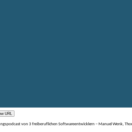
ow URL
ltungspodcast von 3 freiberuflichen Softwareentwicklern – Manuel Wenk, Tho