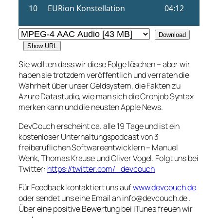
Download
Show URL
Sie wollten dass wir diese Folge löschen – aber wir
haben sie trotzdem veröffentlich und verraten die
Wahrheit über unser Geldsystem, die Fakten zu
Azure Datastudio, wie man sich die Cronjob Syntax
merken kann und die neusten Apple News.
DevCouch erscheint ca. alle 19 Tage und ist ein
kostenloser Unterhaltungspodcast von 3
freiberuflichen Softwareentwicklern – Manuel
Wenk, Thomas Krause und Oliver Vogel. Folgt uns bei
Twitter:
https://twitter.com/_devcouch
Für Feedback kontaktiert uns auf
www.devcouch.de
oder sendet uns eine Email an info@devcouch.de .
Über eine positive Bewertung bei iTunes freuen wir