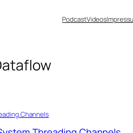
Podcast
Videos
Impress
Dataflow
 System.Threading.Channels