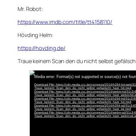
Mr. Robot:
https://www.imdb.com/title/tt4158110/
Hövding Helm:
https://hovding.de/
Traue keinem Scan den du nicht selbst gefälsch