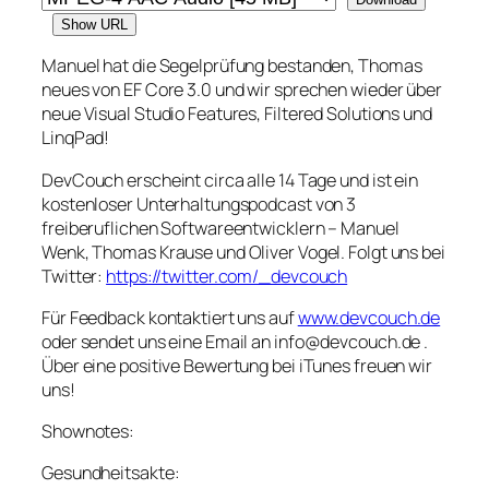
Show URL
Manuel hat die Segelprüfung bestanden, Thomas
neues von EF Core 3.0 und wir sprechen wieder über
neue Visual Studio Features, Filtered Solutions und
LinqPad!
DevCouch erscheint circa alle 14 Tage und ist ein
kostenloser Unterhaltungspodcast von 3
freiberuflichen Softwareentwicklern – Manuel
Wenk, Thomas Krause und Oliver Vogel. Folgt uns bei
Twitter:
https://twitter.com/_devcouch
Für Feedback kontaktiert uns auf
www.devcouch.de
oder sendet uns eine Email an info@devcouch.de .
Über eine positive Bewertung bei iTunes freuen wir
uns!
Shownotes:
Gesundheitsakte: