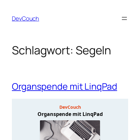
Zum
Inhalt
DevCouch
springen
Schlagwort:
Segeln
Organspende mit LinqPad