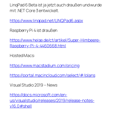
LinqPad 6 Beta ist ja jetzt auch draußen und wurde
mit .NET Core 3 entwickelt.
https://www.linqpad.net/LINQPad6.aspx
Raspberry Pi 4 ist draußen
https://www.heise.de/ct/artikel/Super-Himbeere-
Raspberry-Pi-4-4460668.html
Hosted Macs:
https://www.macstadium.com/pricing
https://portal.macincloud.com/select/#/plans
Visual Studio 2019 – News
https://docs.microsoft.com/en-
us/visualstudio/releases/2019/release-notes-
v16.0#shell