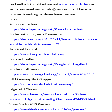
Für Feedback kontaktiert uns auf
www.devcouch.de
oder
sendet uns eine Email an info@devcouch.de . Über eine
positive Bewertung bei iTunes freuen wir uns!
Links:
Pomodoro Technik
https://de.wikipedia.org/wiki/Pomodoro-Technik
BücherLink ist tot, siehe Kommentar:
https://devcouch.de/2018/11/11/freiberufliche-entwickler-
in-ostdeutschland/#comment-79
Two Point Hospital:
https://www.twopointhospital.com/
Douglas Engelbart:
https://de.wikipedia.org/wiki/Douglas_C._Engelbart
Mother of all Demos:
http://www.dougengelbart.org/content/view/209/448/
.NET Germany Slack Gruppe
https://slofile.com/slack/dotnet-germany/
Edge nutzt Chromium:
https://www.heise.de/newsticker/meldung/Offiziell-
Microsoft-Edge-nutzt-kuenftig-Chromium-4244958.html
Visual Studio 2019 Preview
https://visualstudio.microsoft.com/de/vs/preview/