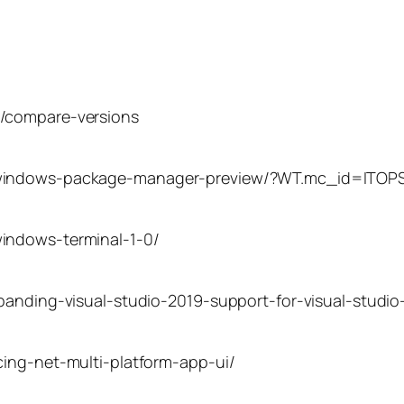
l/compare-versions
/windows-package-manager-preview/?WT.mc_id=ITOPS
indows-terminal-1-0/
xpanding-visual-studio-2019-support-for-visual-studi
cing-net-multi-platform-app-ui/