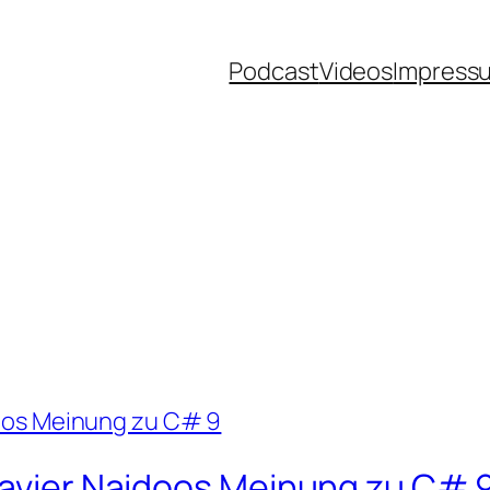
Podcast
Videos
Impress
a
 Xavier Naidoos Meinung zu C# 