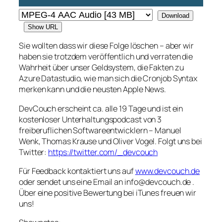
Download
Show URL
Sie wollten dass wir diese Folge löschen – aber wir
haben sie trotzdem veröffentlich und verraten die
Wahrheit über unser Geldsystem, die Fakten zu
Azure Datastudio, wie man sich die Cronjob Syntax
merken kann und die neusten Apple News.
DevCouch erscheint ca. alle 19 Tage und ist ein
kostenloser Unterhaltungspodcast von 3
freiberuflichen Softwareentwicklern – Manuel
Wenk, Thomas Krause und Oliver Vogel. Folgt uns bei
Twitter:
https://twitter.com/_devcouch
Für Feedback kontaktiert uns auf
www.devcouch.de
oder sendet uns eine Email an info@devcouch.de .
Über eine positive Bewertung bei iTunes freuen wir
uns!