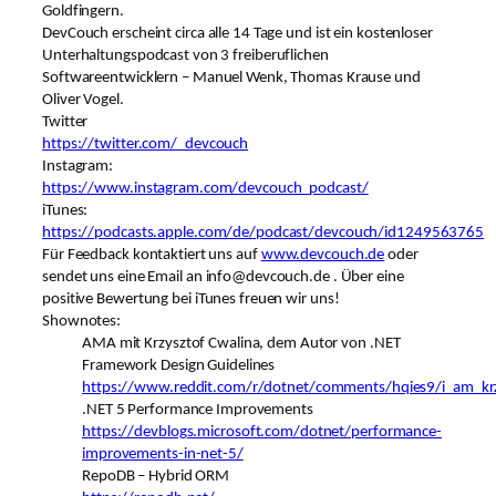
Goldfingern.
DevCouch erscheint circa alle 14 Tage und ist ein kostenloser
Unterhaltungspodcast von 3 freiberuflichen
Softwareentwicklern – Manuel Wenk, Thomas Krause und
Oliver Vogel.
Twitter
https://twitter.com/_devcouch
Instagram:
https://www.instagram.com/devcouch_podcast/
iTunes:
https://podcasts.apple.com/de/podcast/devcouch/id1249563765
Für Feedback kontaktiert uns auf
www.devcouch.de
oder
sendet uns eine Email an info@devcouch.de . Über eine
positive Bewertung bei iTunes freuen wir uns!
Shownotes:
AMA mit Krzysztof Cwalina, dem Autor von .NET
Framework Design Guidelines
https://www.reddit.com/r/dotnet/comments/hqies9/i_am_krz
.NET 5 Performance Improvements
https://devblogs.microsoft.com/dotnet/performance-
improvements-in-net-5/
RepoDB – Hybrid ORM