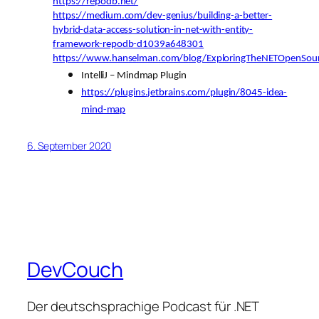
https://repodb.net/
https://medium.com/dev-genius/building-a-better-
hybrid-data-access-solution-in-net-with-entity-
framework-repodb-d1039a648301
https://www.hanselman.com/blog/ExploringTheNETOpenSou
IntelliJ – Mindmap Plugin
https://plugins.jetbrains.com/plugin/8045-idea-
mind-map
6. September 2020
DevCouch
Der deutschsprachige Podcast für .NET