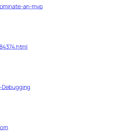
/nominate-an-mvp
284374.html
en-Debugging
drom