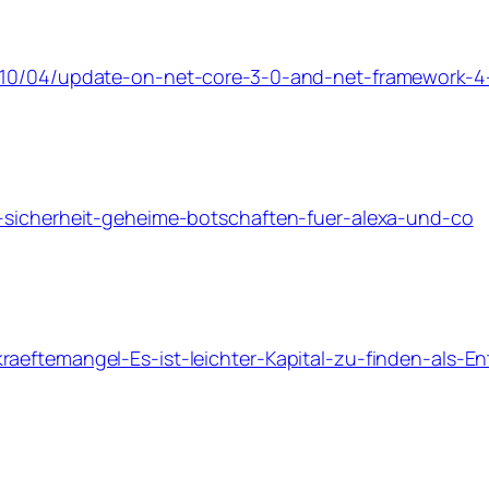
8/10/04/update-on-net-core-3-0-and-net-framework-4
t-sicherheit-geheime-botschaften-fuer-alexa-und-co
aeftemangel-Es-ist-leichter-Kapital-zu-finden-als-En