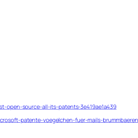
ust-open-source-all-its-patents-3e419ae1a439
icrosoft-patente-voegelchen-fuer-mails-brummbaeren