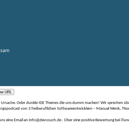
ow URL
die Ursache. Oder dunkle IDE Themes die uns dumm machen! Wir sprechen übe
tungspodcast von 3 freiberuflichen Softwareentwicklern – Manuel Wenk, Thom
ns eine Email an info@devcouch.de . Über eine positive Bewertung bei iTune