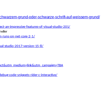
auf-schwarzem-grund-oder-schwarze-schrift-auf-weissem-grund/
t-an-impressive-features-of-visual-studio-201/
eller
-runs-on-net-core-2-1/
ual-studio-2017-version-15-8/
oduct&utm_medium=link&utm_campaign=TBA
bug-code-snippets-rider-c-interactive/