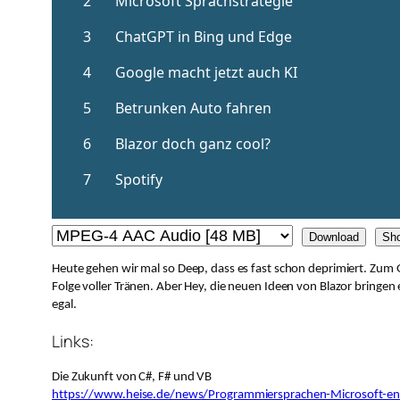
Download
Sh
Heute gehen wir mal so Deep, dass es fast schon deprimiert. Zum G
Folge voller Tränen. Aber Hey, die neuen Ideen von Blazor bringen 
egal.
Links:
Die Zukunft von C#, F# und VB
https://www.heise.de/news/Programmiersprachen-Microsoft-en