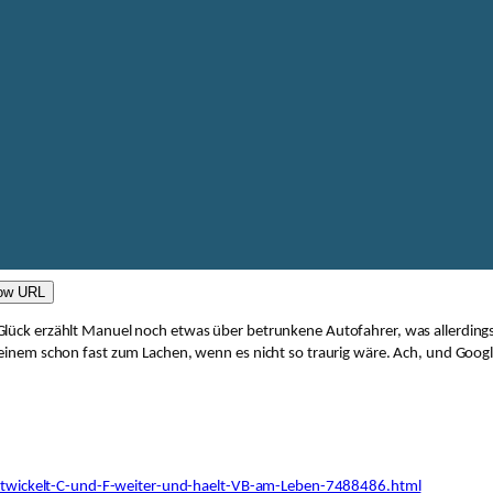
ow URL
lück erzählt Manuel noch etwas über betrunkene Autofahrer, was allerdings 
einem schon fast zum Lachen, wenn es nicht so traurig wäre. Ach, und Google w
twickelt-C-und-F-weiter-und-haelt-VB-am-Leben-7488486.html