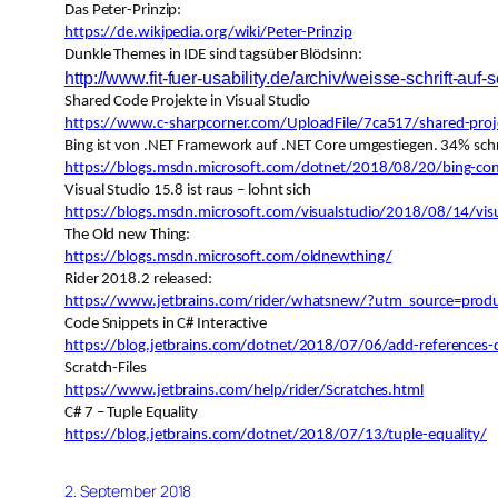
Das Peter-Prinzip:
https://de.wikipedia.org/wiki/Peter-Prinzip
Dunkle Themes in IDE sind tagsüber Blödsinn:
http://www.fit-fuer-usability.de/archiv/weisse-schrift-
Shared Code Projekte in Visual Studio
https://www.c-sharpcorner.com/UploadFile/7ca517/shared-projec
Bing ist von .NET Framework auf .NET Core umgestiegen. 34% schn
https://blogs.msdn.microsoft.com/dotnet/2018/08/20/bing-com
Visual Studio 15.8 ist raus – lohnt sich
https://blogs.msdn.microsoft.com/visualstudio/2018/08/14/vis
The Old new Thing:
https://blogs.msdn.microsoft.com/oldnewthing/
Rider 2018.2 released:
https://www.jetbrains.com/rider/whatsnew/?utm_source=pr
Code Snippets in C# Interactive
https://blog.jetbrains.com/dotnet/2018/07/06/add-references-de
Scratch-Files
https://www.jetbrains.com/help/rider/Scratches.html
C# 7 – Tuple Equality
https://blog.jetbrains.com/dotnet/2018/07/13/tuple-equality/
2. September 2018