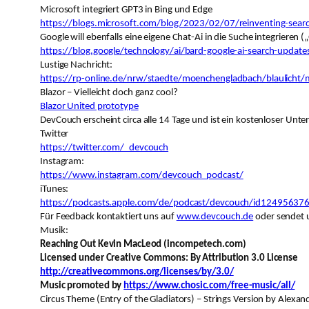
Microsoft integriert GPT3 in Bing und Edge
https://blogs.microsoft.com/blog/2023/02/07/reinventing-sear
Google will ebenfalls eine eigene Chat-Ai in die Suche integrieren 
https://blog.google/technology/ai/bard-google-ai-search-update
Lustige Nachricht:
https://rp-online.de/nrw/staedte/moenchengladbach/blaulicht/
Blazor – Vielleicht doch ganz cool?
Blazor United prototype
DevCouch erscheint circa alle 14 Tage und ist ein kostenloser Un
Twitter
https://twitter.com/_devcouch
Instagram:
https://www.instagram.com/devcouch_podcast/
iTunes:
https://podcasts.apple.com/de/podcast/devcouch/id12495637
Für Feedback kontaktiert uns auf
www.devcouch.de
oder sendet u
Musik:
Reaching Out Kevin MacLeod (incompetech.com)
Licensed under Creative Commons: By Attribution 3.0 License
http://creativecommons.org/licenses/by/3.0/
Music promoted by
https://www.chosic.com/free-music/all/
Circus Theme (Entry of the Gladiators) – Strings Version by Alexa