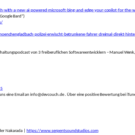
ch-with-a-new-ai-powered-microsoft-bing-and-edge-your-copilot-for-the-
(„Google Bard“)
s/
moenchengladbach-polizei-erwischt-betrunkene-fahrer-dreimal-direkt-hin
terhaltungspodcast von 3 freiberuflichen Softwareentwicklern – Manuel Wenk
65
ns eine Email an info@devcouch.de . Über eine positive Bewertung bei iTune
nder Nakarada |
https://www.serpentsoundstudios.com