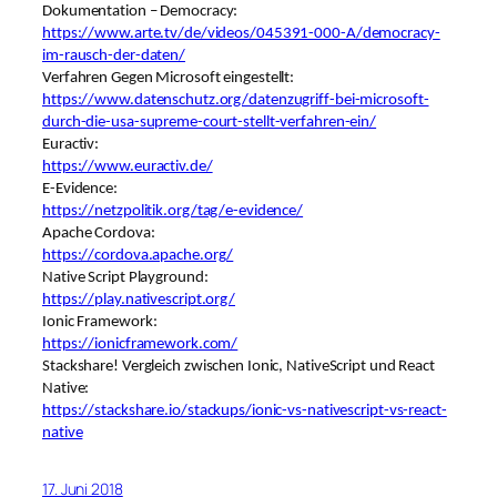
Dokumentation – Democracy:
https://www.arte.tv/de/videos/045391-000-A/democracy-
im-rausch-der-daten/
Verfahren Gegen Microsoft eingestellt:
https://www.datenschutz.org/datenzugriff-bei-microsoft-
durch-die-usa-supreme-court-stellt-verfahren-ein/
Euractiv:
https://www.euractiv.de/
E-Evidence:
https://netzpolitik.org/tag/e-evidence/
Apache Cordova:
https://cordova.apache.org/
Native Script Playground:
https://play.nativescript.org/
Ionic Framework:
https://ionicframework.com/
Stackshare! Vergleich zwischen Ionic, NativeScript und React
Native:
https://stackshare.io/stackups/ionic-vs-nativescript-vs-react-
native
17. Juni 2018