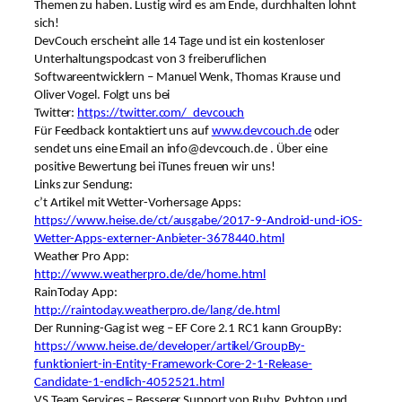
Themen zu haben. Lustig wird es am Ende, durchhalten lohnt
sich!
DevCouch erscheint alle 14 Tage und ist ein kostenloser
Unterhaltungspodcast von 3 freiberuflichen
Softwareentwicklern – Manuel Wenk, Thomas Krause und
Oliver Vogel. Folgt uns bei
Twitter:
https://twitter.com/_devcouch
Für Feedback kontaktiert uns auf
www.devcouch.de
oder
sendet uns eine Email an info@devcouch.de . Über eine
positive Bewertung bei iTunes freuen wir uns!
Links zur Sendung:
c’t Artikel mit Wetter-Vorhersage Apps:
https://www.heise.de/ct/ausgabe/2017-9-Android-und-iOS-
Wetter-Apps-externer-Anbieter-3678440.html
Weather Pro App:
http://www.weatherpro.de/de/home.html
RainToday App:
http://raintoday.weatherpro.de/lang/de.html
Der Running-Gag ist weg – EF Core 2.1 RC1 kann GroupBy:
https://www.heise.de/developer/artikel/GroupBy-
funktioniert-in-Entity-Framework-Core-2-1-Release-
Candidate-1-endlich-4052521.html
VS Team Services – Besserer Support von Ruby, Pyhton und