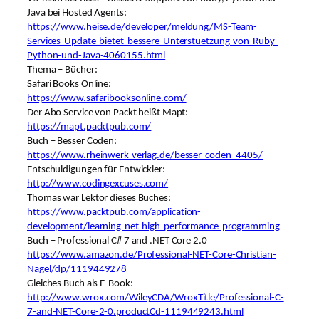
Java bei Hosted Agents:
https://www.heise.de/developer/meldung/MS-Team-
Services-Update-bietet-bessere-Unterstuetzung-von-Ruby-
Python-und-Java-4060155.html
Thema – Bücher:
Safari Books Online:
https://www.safaribooksonline.com/
Der Abo Service von Packt heißt Mapt:
https://mapt.packtpub.com/
Buch – Besser Coden:
https://www.rheinwerk-verlag.de/besser-coden_4405/
Entschuldigungen für Entwickler:
http://www.codingexcuses.com/
Thomas war Lektor dieses Buches:
https://www.packtpub.com/application-
development/learning-net-high-performance-programming
Buch – Professional C# 7 and .NET Core 2.0
https://www.amazon.de/Professional-NET-Core-Christian-
Nagel/dp/1119449278
Gleiches Buch als E-Book:
http://www.wrox.com/WileyCDA/WroxTitle/Professional-C-
7-and-NET-Core-2-0.productCd-1119449243.html