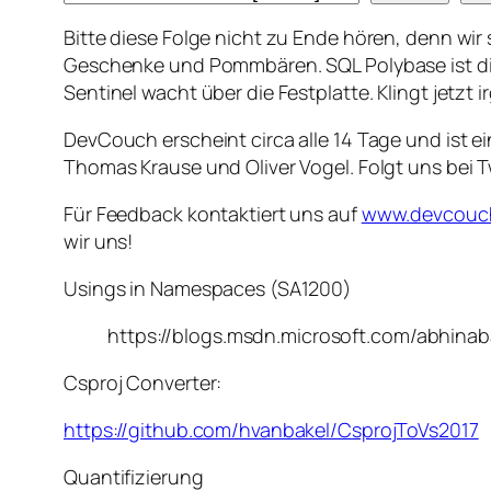
Bitte diese Folge nicht zu Ende hören, denn wi
Geschenke und Pommbären. SQL Polybase ist di
Sentinel wacht über die Festplatte. Klingt jetzt
DevCouch erscheint circa alle 14 Tage und ist 
Thomas Krause und Oliver Vogel. Folgt uns bei T
Für Feedback kontaktiert uns auf
www.devcouc
wir uns!
Usings in Namespaces (SA1200)
https://blogs.msdn.microsoft.com/abhinaba
Csproj Converter:
https://github.com/hvanbakel/CsprojToVs2017
Quantifizierung