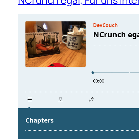
NCrunch egal, Für uns inter