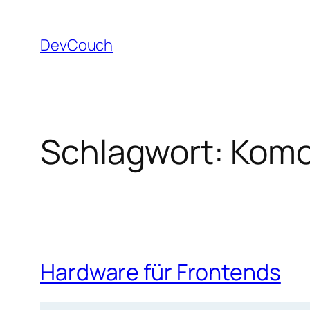
Zum
Inhalt
DevCouch
springen
Schlagwort:
Komo
Hardware für Frontends