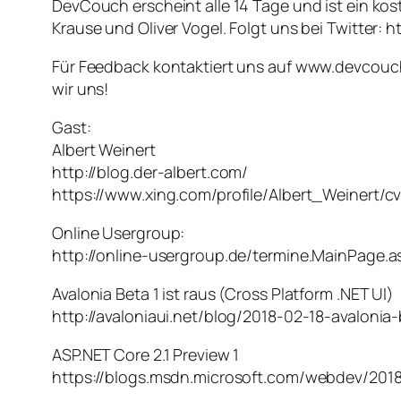
DevCouch erscheint alle 14 Tage und ist ein k
Krause und Oliver Vogel. Folgt uns bei Twitter:
Für Feedback kontaktiert uns auf www.devcouch
wir uns!
Gast:
Albert Weinert
http://blog.der-albert.com/
https://www.xing.com/profile/Albert_Weinert/c
Online Usergroup:
http://online-usergroup.de/termine.MainPage.a
Avalonia Beta 1 ist raus (Cross Platform .NET UI)
http://avaloniaui.net/blog/2018-02-18-avalonia
ASP.NET Core 2.1 Preview 1
https://blogs.msdn.microsoft.com/webdev/2018