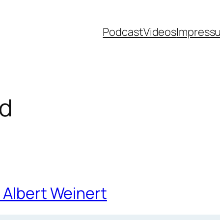
Podcast
Videos
Impress
ud
 Albert Weinert