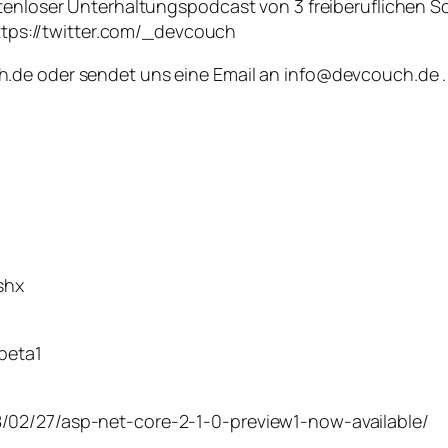
ostenloser Unterhaltungspodcast von 3 freiberuflichen
 https://twitter.com/_devcouch
.de oder sendet uns eine Email an info@devcouch.de . 
v
shx
-beta1
/02/27/asp-net-core-2-1-0-preview1-now-available/