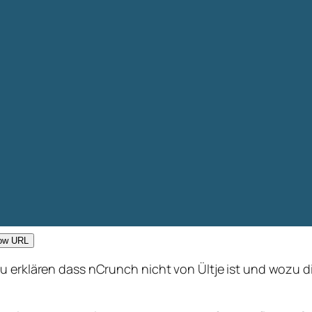
ow URL
 erklären dass nCrunch nicht von Ültje ist und wozu dies