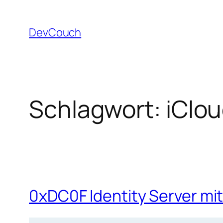
Zum
Inhalt
DevCouch
springen
Schlagwort:
iClo
0xDC0F Identity Server mit