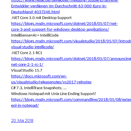
https://www.heise.de/developer/meldung/Studie-Erfahrene-
Entwickler-verdienen-im-Durchschnitt-63-000-Euro-in-
Deutschland-4037246.html
.NET Core 3.0 mit Desktop Support
https://blogs.msdn.microsoft.com/dotnet/2018/05/07/net-
core-3-and-support-for-windows-desktop-applications/
IntelliSense+AI = IntelliCode
https://blogs.msdn.microsoft.com/visualstudio/2018/05/07/introd
visual-studio-intellicode/
.NET Core 2.1 RC1
https://blogs.msdn.microsoft.com/dotnet/2018/05/07/announcing
net-core-2-1-rc-1/
Visual Studio 15.7
https://docs.microsoft.com/en-
us/visualstudio/releasenotes/vs2017-relnotes
C# 7.3, IntelliTrace Snapshots, …
Windows Notepad mit Unix Line Ending Support!
https://blogs.msdn.microsoft.com/commandline/2018/05/08/exte
eol-in-notepad/
20. Mai 2018