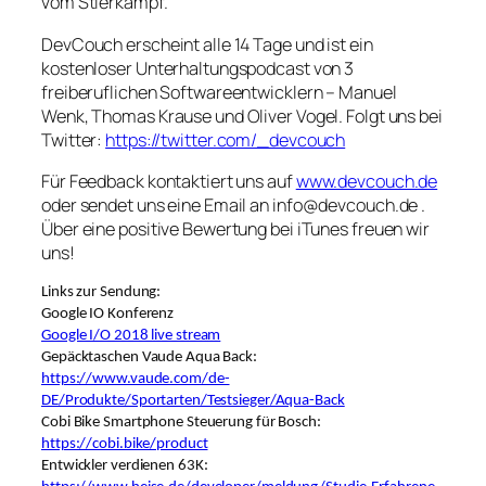
vom Stierkampf.
DevCouch erscheint alle 14 Tage und ist ein
kostenloser Unterhaltungspodcast von 3
freiberuflichen Softwareentwicklern – Manuel
Wenk, Thomas Krause und Oliver Vogel. Folgt uns bei
Twitter:
https://twitter.com/_devcouch
Für Feedback kontaktiert uns auf
www.devcouch.de
oder sendet uns eine Email an info@devcouch.de .
Über eine positive Bewertung bei iTunes freuen wir
uns!
Links zur Sendung:
Google IO Konferenz
Google I/O 2018 live stream
Gepäcktaschen Vaude Aqua Back:
https://www.vaude.com/de-
DE/Produkte/Sportarten/Testsieger/Aqua-Back
Cobi Bike Smartphone Steuerung für Bosch:
https://cobi.bike/product
Entwickler verdienen 63K: