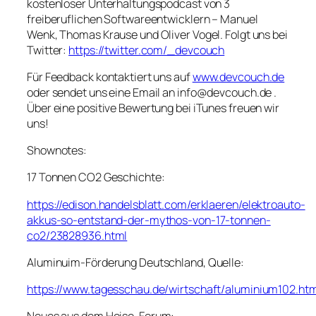
kostenloser Unterhaltungspodcast von 3
freiberuflichen Softwareentwicklern – Manuel
Wenk, Thomas Krause und Oliver Vogel. Folgt uns bei
Twitter:
https://twitter.com/_devcouch
Für Feedback kontaktiert uns auf
www.devcouch.de
oder sendet uns eine Email an info@devcouch.de .
Über eine positive Bewertung bei iTunes freuen wir
uns!
Shownotes:
17 Tonnen CO2 Geschichte:
https://edison.handelsblatt.com/erklaeren/elektroauto-
akkus-so-entstand-der-mythos-von-17-tonnen-
co2/23828936.html
Aluminuim-Förderung Deutschland, Quelle:
https://www.tagesschau.de/wirtschaft/aluminium102.htm